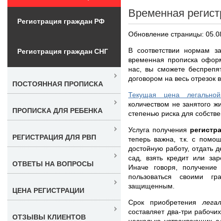
Временная регист
Регистрация граждан РФ
Обновление страницы: 05.0
В соответствии нормам за
Регистрация граждан СНГ
временная прописка оформ
нас, вы сможете беспрепя
договором на весь отрезок 
ПОСТОЯННАЯ ПРОПИСКА
Текущая цена легально
количеством не занятого ж
ПРОПИСКА ДЛЯ РЕБЕНКА
степенью риска для собстве
Услуга получения
регистр
РЕГИСТРАЦИЯ ДЛЯ РВП
теперь важна, т.к. с пом
достойную работу, отдать 
сад, взять кредит или зар
ОТВЕТЫ НА ВОПРОСЫ
Иначе говоря, получение
пользоваться своими г
защищенным.
ЦЕНА РЕГИСТРАЦИИ
Срок приобретения
лега
составляет два-три рабочи
ОТЗЫВЫ КЛИЕНТОВ
несколько устраивающих а